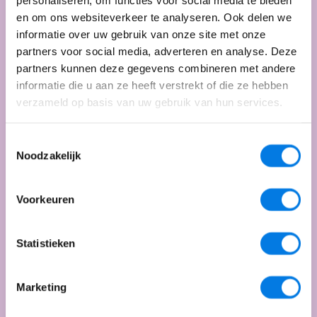
personaliseren, om functies voor social media te bieden
en om ons websiteverkeer te analyseren. Ook delen we
informatie over uw gebruik van onze site met onze
partners voor social media, adverteren en analyse. Deze
partners kunnen deze gegevens combineren met andere
“Voorkomen dat een kind uit huis
informatie die u aan ze heeft verstrekt of die ze hebben
verzameld op basis van uw gebruik van hun services.
moet: een vak apart!”
Corrie
over haar werk bij Spoedhulp
Toestemmingsselectie
Noodzakelijk
Voorkeuren
Statistieken
Marketing