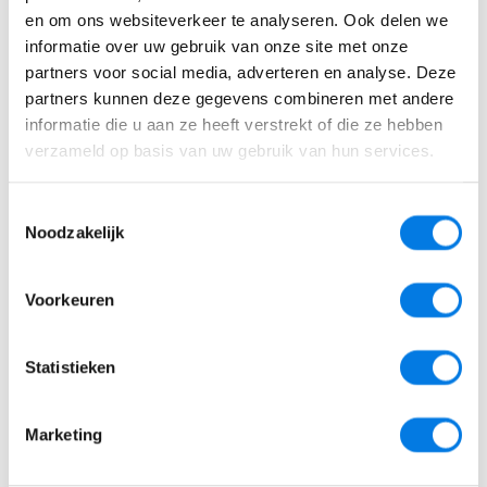
en om ons websiteverkeer te analyseren. Ook delen we
informatie over uw gebruik van onze site met onze
partners voor social media, adverteren en analyse. Deze
Soort doorverwijzing
partners kunnen deze gegevens combineren met andere
informatie die u aan ze heeft verstrekt of die ze hebben
Netwerkpleegzorg
verzameld op basis van uw gebruik van hun services.
Overige Jeugdhulp
volgende
Toestemmingsselectie
Noodzakelijk
Vragen of behoefte
Voorkeuren
aan advies?
Statistieken
Overleg gerust met een van onze
medewerkers van Aanmelding en Advies, zij
Marketing
zijn dagelijks telefonisch bereikbaar.