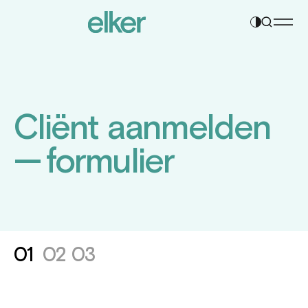
Contrast
Navigatie
instelling
overslaan
wijzigen
Cliënt aan­melden
— for­mulier
01
02
03