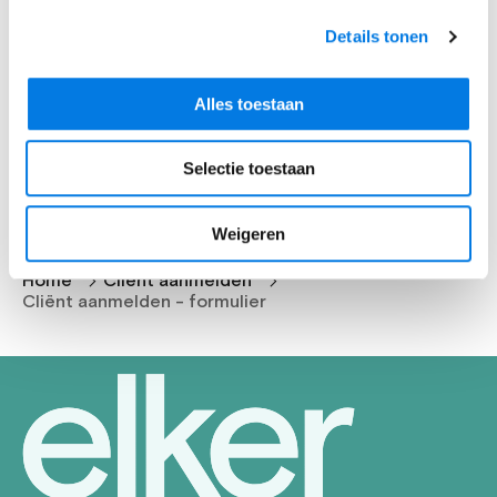
aanmelding@elker.nl
Details tonen
050 523 94 94
Alles toestaan
Selectie toestaan
Weigeren
Home
Cliënt aanmelden
Cliënt aanmelden - formulier