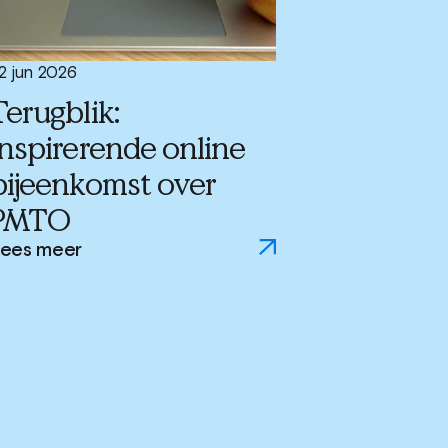
2 jun 2026
Terugblik:
inspirerende online
bijeenkomst over
PMTO
ees meer