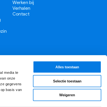
Werken bij
Verhalen
Contact
g
ezin
Alles toestaan
al media te
 van onze
Selectie toestaan
deze gegevens
 op basis van
Weigeren