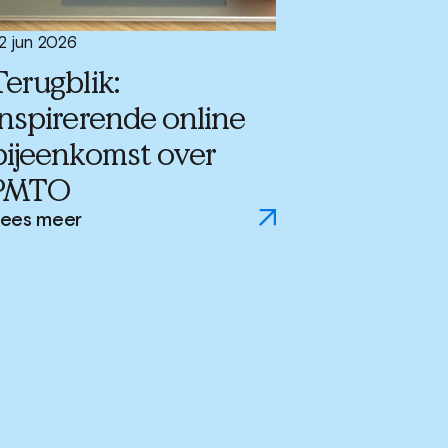
2 jun 2026
Terugblik:
inspirerende online
bijeenkomst over
PMTO
ees meer