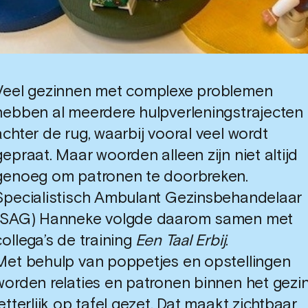
Veel gezinnen met complexe problemen
hebben al meerdere hulpverleningstrajecten
achter de rug, waarbij vooral veel wordt
gepraat. Maar woorden alleen zijn niet altijd
genoeg om patronen te doorbreken.
Specialistisch Ambulant Gezinsbehandelaar
(SAG) Hanneke volgde daarom samen met
collega’s de training
Een Taal Erbij
.
Met behulp van poppetjes en opstellingen
worden relaties en patronen binnen het gezi
letterlijk op tafel gezet. Dat maakt zichtbaar