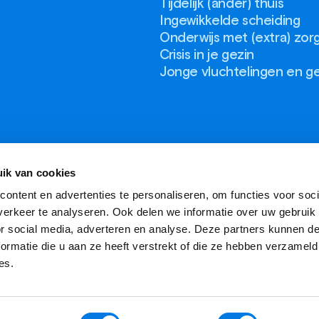
Tijdelijk (ander) thuis
Ingewikkelde scheiding
Onderwijs met (extra) zor
Crisis in je gezin
Jonge vluchtelingen en g
ik van cookies
ontent en advertenties te personaliseren, om functies voor soci
erkeer te analyseren. Ook delen we informatie over uw gebruik
or social media, adverteren en analyse. Deze partners kunnen 
ormatie die u aan ze heeft verstrekt of die ze hebben verzameld
es.
ookie voorkeuren