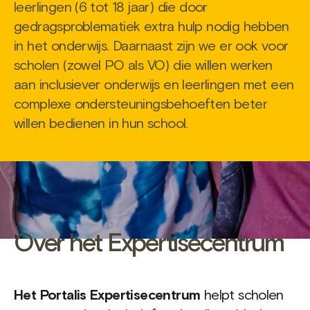
leerlingen (6 tot 18 jaar) die door
gedragsproblematiek extra hulp nodig hebben
in het onderwijs. Daarnaast zijn we er ook voor
scholen (zowel PO als VO) die willen werken
aan inclusiever onderwijs en leerlingen met een
complexe ondersteuningsbehoeften beter
willen bedienen in hun school.
Over het Expertisecentrum
Het Portalis Expertisecentrum
helpt scholen