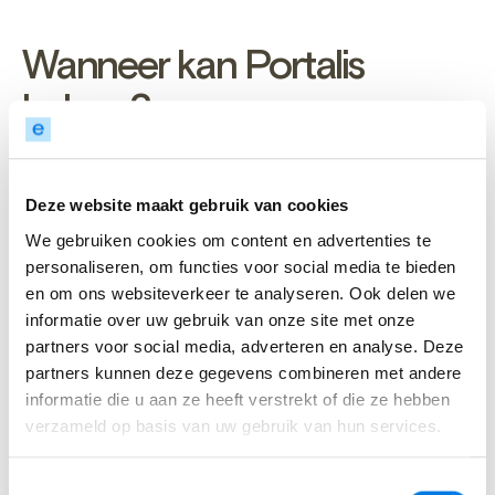
Wanneer kan Portalis
helpen?
Deze website maakt gebruik van cookies
Als een leerling dreigt vast te lopen
We gebruiken cookies om content en advertenties te
ondanks extra ondersteuning;
personaliseren, om functies voor social media te bieden
Bij complexe gedrags- of
en om ons websiteverkeer te analyseren. Ook delen we
ontwikkelingsvragen;
informatie over uw gebruik van onze site met onze
partners voor social media, adverteren en analyse. Deze
Wanneer het team handelingsverlegenheid
partners kunnen deze gegevens combineren met andere
ervaart;
informatie die u aan ze heeft verstrekt of die ze hebben
verzameld op basis van uw gebruik van hun services.
Bij vragen over inclusie, zorgstructuur of
samenwerking met jeugdhulp.
Toestemmingsselectie