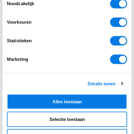
Noodzakelijk
Voorkeuren
Statistieken
Marketing
Wat levert het concreet op?
Details tonen
Meer handelingsbekwaamheid in het team;
Alles toestaan
Minder escalaties / uitval;
Versterkte zorgstructuur;
Selectie toestaan
Betere samenwerking onderwijs–jeugdhulp.