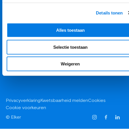
Details tonen
Postbus 274
9700 AG Groningen
info@elker.nl
Alles toestaan
050 52 39 500
toon alle locaties
Hulp bij
Selectie toestaan
Over Elker
Weigeren
Privacyverklaring
Kwetsbaarheid melden
Cookies
Cookie voorkeuren
© Elker