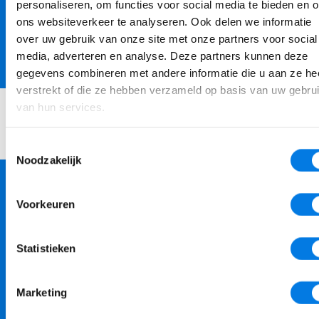
dit beleid vastgelegd in het
personaliseren, om functies voor social media te bieden en 
veiligheidsbeleidsplan. Het volledige plan is
hier
ons websiteverkeer te analyseren. Ook delen we informatie
over uw gebruik van onze site met onze partners voor social
terug te lezen.
media, adverteren en analyse. Deze partners kunnen deze
gegevens combineren met andere informatie die u aan ze he
verstrekt of die ze hebben verzameld op basis van uw gebru
van hun services.
Home
Veiligheidsbeleidsplan Portalis
Toestemmingsselectie
Noodzakelijk
Voorkeuren
Statistieken
jeugdhulp
Marketing
& onderwijs