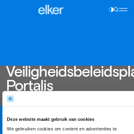
Contrast
Navigatie
instelling
overslaan
wijzigen
Veiligheidsbeleidspl
Portalis
Elke school heeft expliciet de taak actief
beleid te voeren die gericht is op een sociaal
Deze website maakt gebruik van cookies
veilige school voor alle leerlingen. Portalis heeft
We gebruiken cookies om content en advertenties te