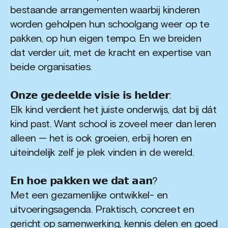
bestaande arrangementen waarbij kinderen
worden geholpen hun schoolgang weer op te
pakken, op hun eigen tempo. En we breiden
dat verder uit, met de kracht en expertise van
beide organisaties.
𝗢𝗻𝘇𝗲 𝗴𝗲𝗱𝗲𝗲𝗹𝗱𝗲 𝘃𝗶𝘀𝗶𝗲 𝗶𝘀 𝗵𝗲𝗹𝗱𝗲𝗿:
Elk kind verdient het juiste onderwijs, dat bij dát
kind past. Want school is zoveel meer dan leren
alleen — het is ook groeien, erbij horen en
uiteindelijk zelf je plek vinden in de wereld.
𝗘𝗻 𝗵𝗼𝗲 𝗽𝗮𝗸𝗸𝗲𝗻 𝘄𝗲 𝗱𝗮𝘁 𝗮𝗮𝗻?
Met een gezamenlijke ontwikkel- en
uitvoeringsagenda. Praktisch, concreet en
gericht op samenwerking, kennis delen en goed