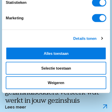
Statistieken
Marketing
Details tonen
Alles toestaan
Selectie toestaan
6 jul 2026
PMTO-scholing voor
Weigeren
gezinshuisouders: versterk wat
werkt in jouw gezinshuis
Lees meer