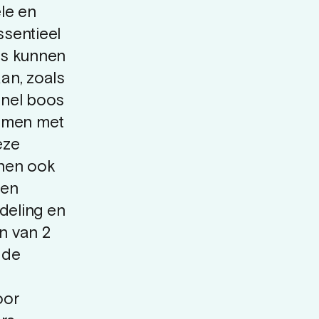
le en
ssentieel
ms kunnen
an, zoals
snel boos
lemen met
eze
nnen ook
men
deling en
n van 2
n de
oor