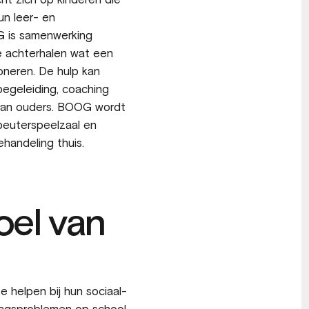
cht zich op kinderen die
un leer- en
 is samenwerking
e achterhalen wat een
oneren. De hulp kan
 begeleiding, coaching
 van ouders. BOOG wordt
peuterspeelzaal en
handeling thuis.
oel van
 helpen bij hun sociaal-