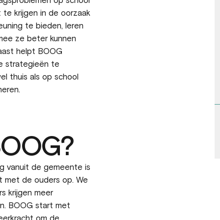
ragsproblemen op school
 te krijgen in de oorzaak
uning te bieden, leren
mee ze beter kunnen
naast helpt BOOG
 strategieën te
el thuis als op school
neren.
 BOOG?
ng vanuit de gemeente is
t met de ouders op. We
s krijgen meer
en. BOOG start met
eerkracht om de