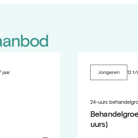
aanbod
 jaar
12 t/
Jongeren
24-uurs behandelgr
Behandelgroe
uurs)