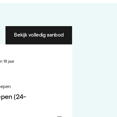
Bekijk volledig aanbod
m 18 jaar
oepen
pen (24-