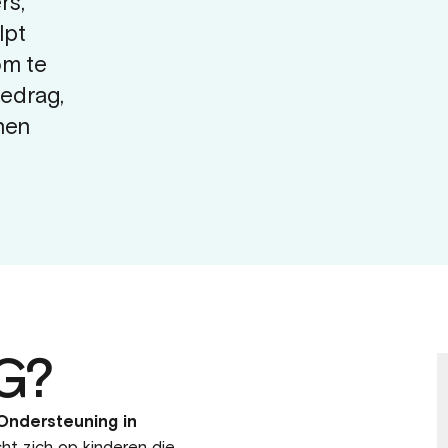
rs,
lpt
om te
edrag,
nen
G?
Ondersteuning in